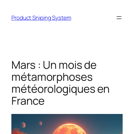
Skip
to
Product Sniping System
content
Mars : Un mois de
métamorphoses
météorologiques en
France