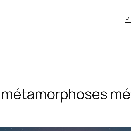
Pr
e métamorphoses mé