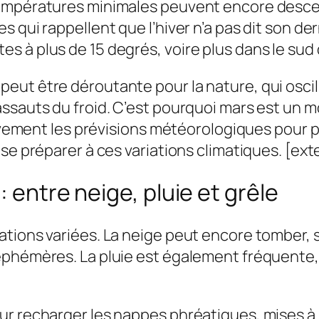
températures minimales peuvent encore desce
 qui rappellent que l’hiver n’a pas dit son de
 à plus de 15 degrés, voire plus dans le sud 
t être déroutante pour la nature, qui oscille 
sauts du froid. C’est pourquoi mars est un moi
ntivement les prévisions météorologiques pour
se préparer à ces variations climatiques. [exte
: entre neige, pluie et grêle
ations variées. La neige peut encore tomber,
éphémères. La pluie est également fréquente, 
r recharger les nappes phréatiques, mises à m