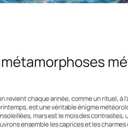
e métamorphoses mé
on revient chaque année, comme un rituel, à 
le printemps, est une véritable énigme météor
oleillées, mars est le mois des contrastes, u
rons ensemble les caprices et les charmes 