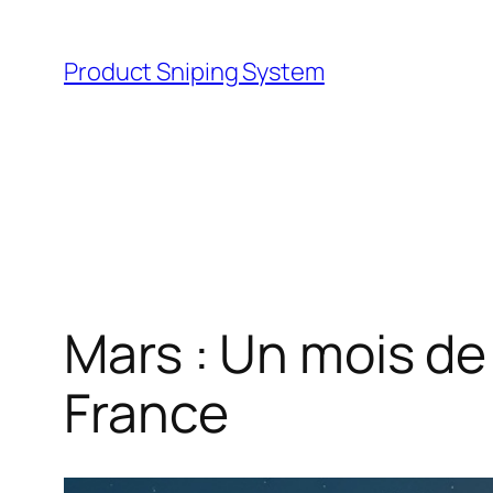
Skip
to
Product Sniping System
content
Mars : Un mois d
France