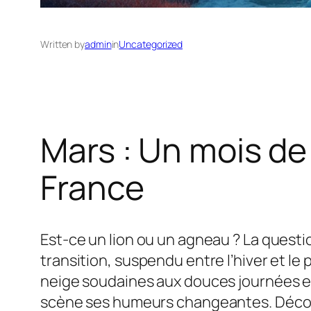
Written by
admin
in
Uncategorized
Mars : Un mois d
France
Est-ce un lion ou un agneau ? La questi
transition, suspendu entre l’hiver et 
neige soudaines aux douces journées ens
scène ses humeurs changeantes. Découv