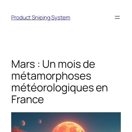
Skip
to
Product Sniping System
content
Mars : Un mois de
métamorphoses
météorologiques en
France