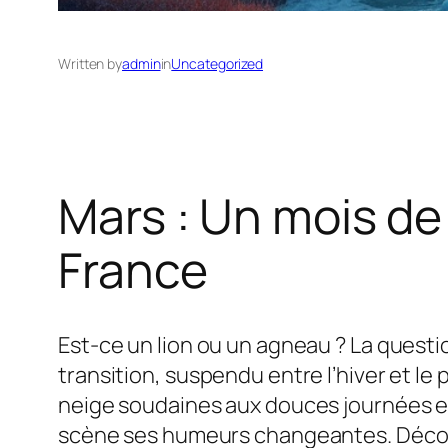
Written by
admin
in
Uncategorized
Mars : Un mois d
France
Est-ce un lion ou un agneau ? La questi
transition, suspendu entre l’hiver et 
neige soudaines aux douces journées ens
scène ses humeurs changeantes. Découv