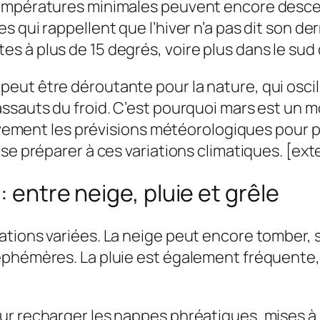
températures minimales peuvent encore desce
 qui rappellent que l’hiver n’a pas dit son de
 à plus de 15 degrés, voire plus dans le sud 
t être déroutante pour la nature, qui oscille 
sauts du froid. C’est pourquoi mars est un moi
ntivement les prévisions météorologiques pour
se préparer à ces variations climatiques. [exte
: entre neige, pluie et grêle
ations variées. La neige peut encore tomber,
éphémères. La pluie est également fréquente, 
r recharger les nappes phréatiques, mises à m