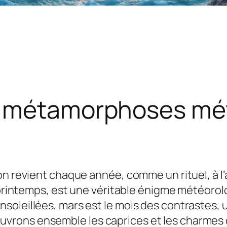
e métamorphoses mé
on revient chaque année, comme un rituel, à 
le printemps, est une véritable énigme météor
oleillées, mars est le mois des contrastes, u
rons ensemble les caprices et les charmes 