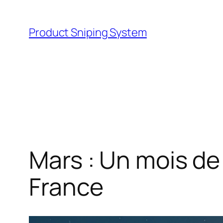
Skip
to
Product Sniping System
content
Mars : Un mois d
France