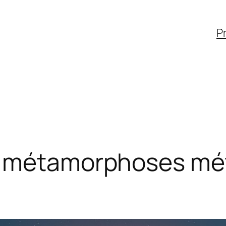
Pr
e métamorphoses mé