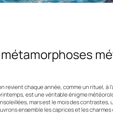
e métamorphoses mé
on revient chaque année, comme un rituel, à 
le printemps, est une véritable énigme météor
oleillées, mars est le mois des contrastes, u
rons ensemble les caprices et les charmes 