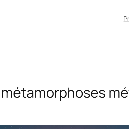
Pr
e métamorphoses mé