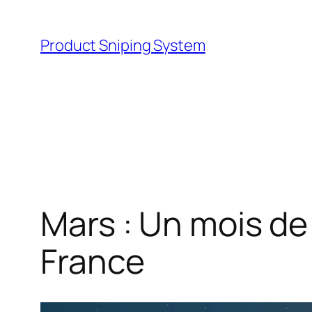
Skip
to
Product Sniping System
content
Mars : Un mois d
France