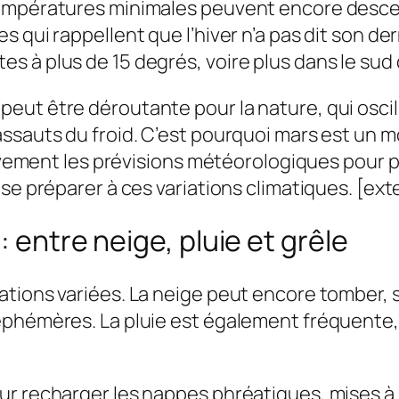
températures minimales peuvent encore desce
 qui rappellent que l’hiver n’a pas dit son de
 à plus de 15 degrés, voire plus dans le sud 
t être déroutante pour la nature, qui oscille 
sauts du froid. C’est pourquoi mars est un moi
ntivement les prévisions météorologiques pour
se préparer à ces variations climatiques. [exte
: entre neige, pluie et grêle
ations variées. La neige peut encore tomber,
éphémères. La pluie est également fréquente, 
r recharger les nappes phréatiques, mises à m