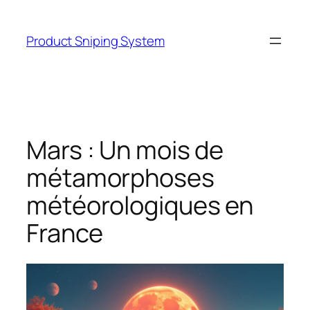
Skip
to
Product Sniping System
content
Mars : Un mois de
métamorphoses
météorologiques en
France