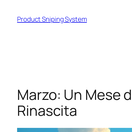
Skip
to
Product Sniping System
content
Marzo: Un Mese di
Rinascita