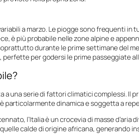
riabili a marzo. Le piogge sono frequenti in tut
nvece, è più probabile nelle zone alpine e app
soprattutto durante le prime settimane del me
perfette per godersi le prime passeggiate all’
ile?
 a una serie di fattori climatici complessi. Il pr
a è particolarmente dinamica e soggetta a rep
nnato, l’Italia è un crocevia di masse d’aria di
quelle calde di origine africana, generando in