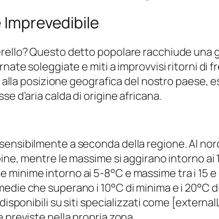
e Imprevedibile
rello? Questo detto popolare racchiude una gr
nate soleggiate e miti a improvvisi ritorni di f
a alla posizione geografica del nostro paese, e
e d’aria calda di origine africana.
sensibilmente a seconda della regione. Al no
ine, mentre le massime si aggirano intorno ai 10
inime intorno ai 5-8°C e massime tra i 15 e i 2
edie che superano i 10°C di minima e i 20°C 
disponibili su siti specializzati come [externa
 previste nella propria zona.