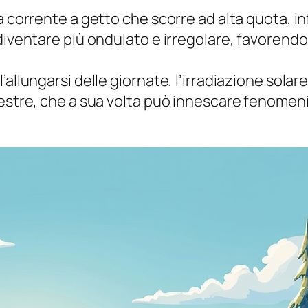
na corrente a getto che scorre ad alta quota, 
iventare più ondulato e irregolare, favorendo l
l’allungarsi delle giornate, l’irradiazione so
restre, che a sua volta può innescare fenomen