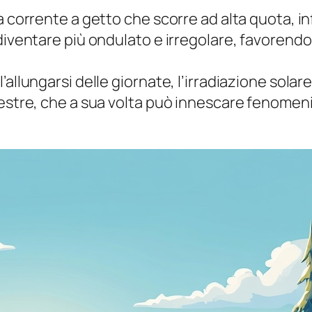
na corrente a getto che scorre ad alta quota, 
iventare più ondulato e irregolare, favorendo l
l’allungarsi delle giornate, l’irradiazione so
restre, che a sua volta può innescare fenomen