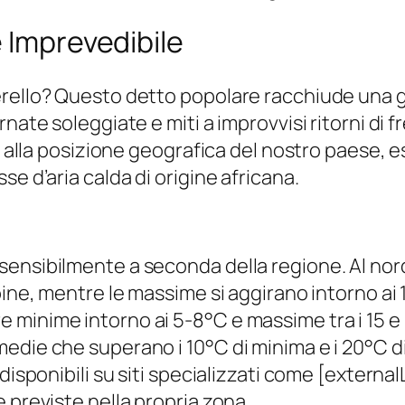
e Imprevedibile
rello? Questo detto popolare racchiude una gr
nate soleggiate e miti a improvvisi ritorni di f
a alla posizione geografica del nostro paese, e
e d’aria calda di origine africana.
sensibilmente a seconda della regione. Al no
ine, mentre le massime si aggirano intorno ai 10
inime intorno ai 5-8°C e massime tra i 15 e i 2
edie che superano i 10°C di minima e i 20°C 
disponibili su siti specializzati come [externa
 previste nella propria zona.