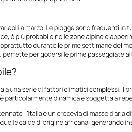
riabili a marzo. Le piogge sono frequenti in tut
nvece, è più probabile nelle zone alpine e app
soprattutto durante le prime settimane del me
perfette per godersi le prime passeggiate all’
ile?
 a una serie di fattori climatici complessi. Il pr
a è particolarmente dinamica e soggetta a rep
nnato, l’Italia è un crocevia di masse d’aria di
quelle calde di origine africana, generando in