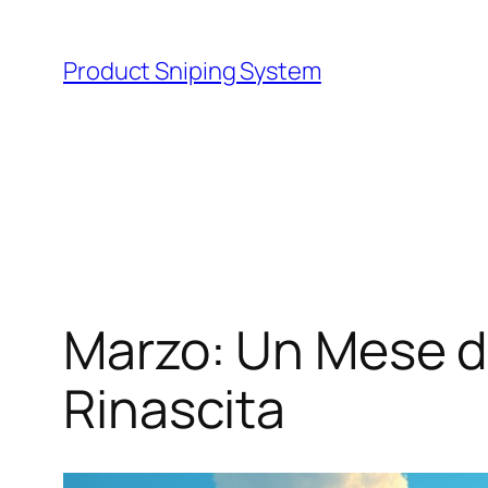
Skip
to
Product Sniping System
content
Marzo: Un Mese di
Rinascita