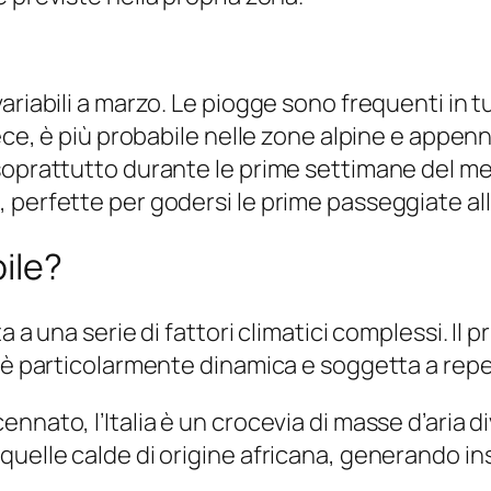
riabili a marzo. Le piogge sono frequenti in tut
nvece, è più probabile nelle zone alpine e app
soprattutto durante le prime settimane del me
perfette per godersi le prime passeggiate all’
ile?
 a una serie di fattori climatici complessi. Il pr
a è particolarmente dinamica e soggetta a rep
nnato, l’Italia è un crocevia di masse d’aria di
quelle calde di origine africana, generando in