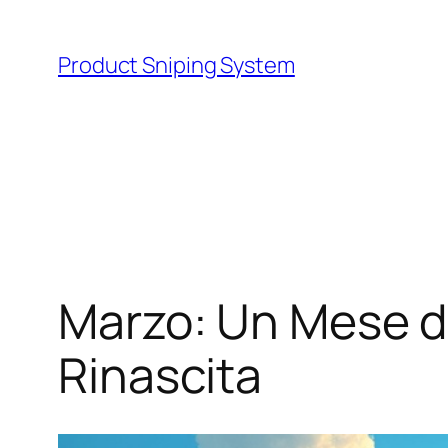
Skip
to
Product Sniping System
content
Marzo: Un Mese di
Rinascita