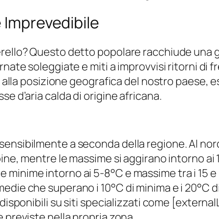
e Imprevedibile
rello? Questo detto popolare racchiude una gr
nate soleggiate e miti a improvvisi ritorni di f
a alla posizione geografica del nostro paese, e
e d’aria calda di origine africana.
sensibilmente a seconda della regione. Al no
ine, mentre le massime si aggirano intorno ai 10
inime intorno ai 5-8°C e massime tra i 15 e i 2
edie che superano i 10°C di minima e i 20°C 
disponibili su siti specializzati come [externa
 previste nella propria zona.