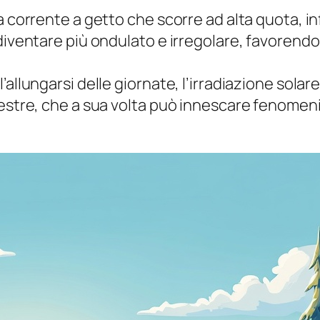
na corrente a getto che scorre ad alta quota, 
iventare più ondulato e irregolare, favorendo l
l’allungarsi delle giornate, l’irradiazione so
restre, che a sua volta può innescare fenomen