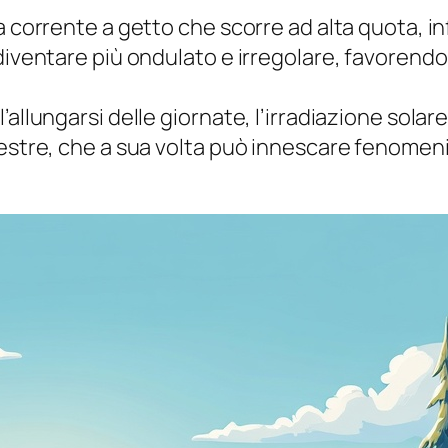
na corrente a getto che scorre ad alta quota, 
iventare più ondulato e irregolare, favorendo l
l’allungarsi delle giornate, l’irradiazione so
restre, che a sua volta può innescare fenomen