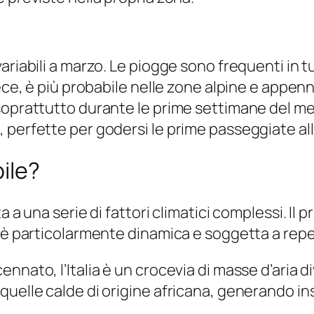
riabili a marzo. Le piogge sono frequenti in tut
nvece, è più probabile nelle zone alpine e app
soprattutto durante le prime settimane del me
perfette per godersi le prime passeggiate all’
ile?
 a una serie di fattori climatici complessi. Il pr
a è particolarmente dinamica e soggetta a rep
nnato, l’Italia è un crocevia di masse d’aria di
quelle calde di origine africana, generando in