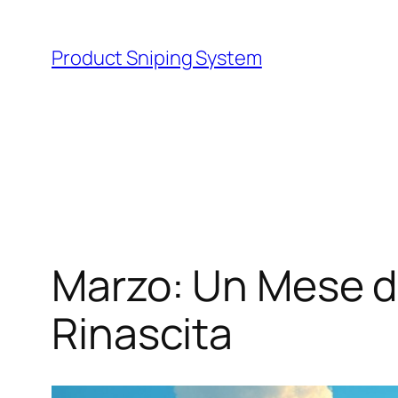
Skip
to
Product Sniping System
content
Marzo: Un Mese di
Rinascita