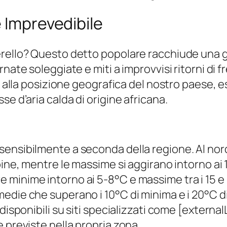
e Imprevedibile
rello? Questo detto popolare racchiude una gr
nate soleggiate e miti a improvvisi ritorni di f
a alla posizione geografica del nostro paese, e
e d’aria calda di origine africana.
sensibilmente a seconda della regione. Al no
ine, mentre le massime si aggirano intorno ai 10
inime intorno ai 5-8°C e massime tra i 15 e i 2
edie che superano i 10°C di minima e i 20°C 
disponibili su siti specializzati come [externa
 previste nella propria zona.