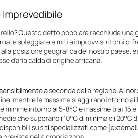
e Imprevedibile
rello? Questo detto popolare racchiude una gr
nate soleggiate e miti a improvvisi ritorni di f
a alla posizione geografica del nostro paese, e
e d’aria calda di origine africana.
sensibilmente a seconda della regione. Al no
ine, mentre le massime si aggirano intorno ai 10
inime intorno ai 5-8°C e massime tra i 15 e i 2
edie che superano i 10°C di minima e i 20°C 
disponibili su siti specializzati come [externa
 previste nella propria zona.