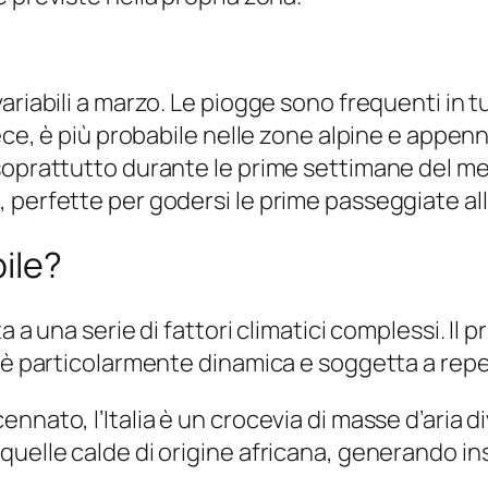
riabili a marzo. Le piogge sono frequenti in tut
nvece, è più probabile nelle zone alpine e app
soprattutto durante le prime settimane del me
perfette per godersi le prime passeggiate all’
ile?
 a una serie di fattori climatici complessi. Il pr
a è particolarmente dinamica e soggetta a rep
nnato, l’Italia è un crocevia di masse d’aria di
quelle calde di origine africana, generando in