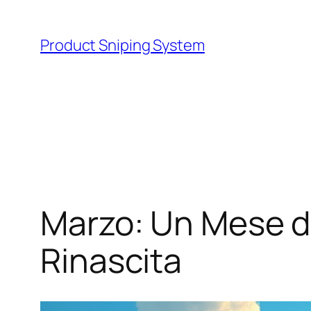
Skip
to
Product Sniping System
content
Marzo: Un Mese di
Rinascita