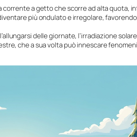
na corrente a getto che scorre ad alta quota, 
iventare più ondulato e irregolare, favorendo l
l’allungarsi delle giornate, l’irradiazione so
restre, che a sua volta può innescare fenomen