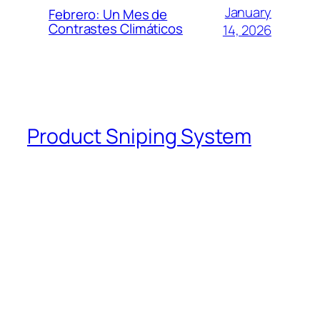
January
Febrero: Un Mes de
Contrastes Climáticos
14, 2026
Product Sniping System
Blog
Events
About
Shop
FAQs
Patterns
Authors
Themes
Twenty Twenty-Five
Designed with
WordPress