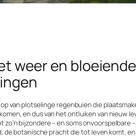
 het weer en bloeiend
ringen
en op van plotselinge regenbuien die plaatsma
 komen, en dus van het ontluiken van nieuw le
ot zo’n bijzondere – en soms onvoorspelbare 
d, de botanische pracht die tot leven komt, en 