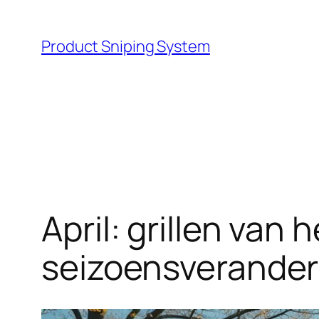
Skip
to
Product Sniping System
content
April: grillen van
seizoensverande