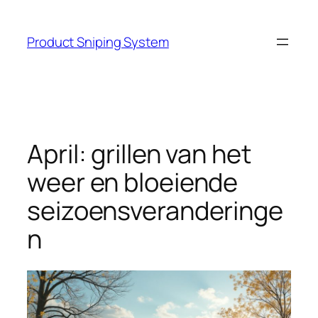
Skip
to
Product Sniping System
content
April: grillen van het
weer en bloeiende
seizoensveranderinge
n