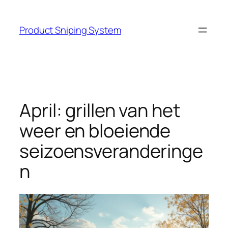
Skip
to
Product Sniping System
content
April: grillen van het
weer en bloeiende
seizoensveranderinge
n