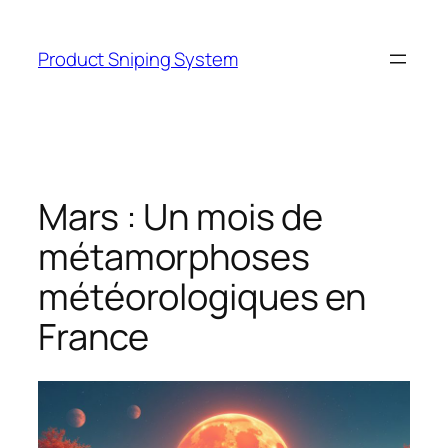
Skip
to
Product Sniping System
content
Mars : Un mois de
métamorphoses
météorologiques en
France