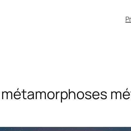
Pr
e métamorphoses mé