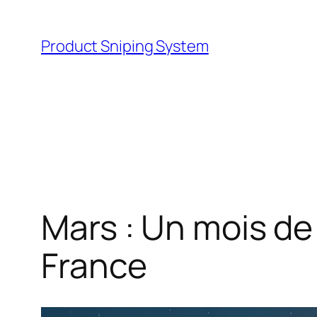
Skip
to
Product Sniping System
content
Mars : Un mois d
France