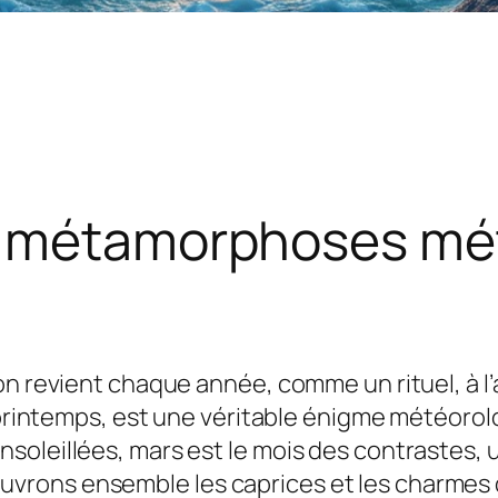
e métamorphoses mé
on revient chaque année, comme un rituel, à 
le printemps, est une véritable énigme météor
oleillées, mars est le mois des contrastes, u
rons ensemble les caprices et les charmes 