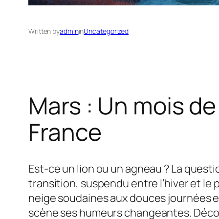
Written by
admin
in
Uncategorized
Mars : Un mois d
France
Est-ce un lion ou un agneau ? La questi
transition, suspendu entre l’hiver et 
neige soudaines aux douces journées ens
scène ses humeurs changeantes. Découv