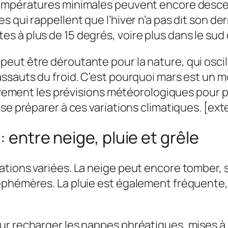
températures minimales peuvent encore desce
 qui rappellent que l’hiver n’a pas dit son de
 à plus de 15 degrés, voire plus dans le sud 
t être déroutante pour la nature, qui oscille 
sauts du froid. C’est pourquoi mars est un moi
ntivement les prévisions météorologiques pour
se préparer à ces variations climatiques. [exte
: entre neige, pluie et grêle
ations variées. La neige peut encore tomber,
éphémères. La pluie est également fréquente, 
r recharger les nappes phréatiques, mises à m